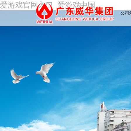
爱游戏官网入口_爱游戏中国
公司
网入