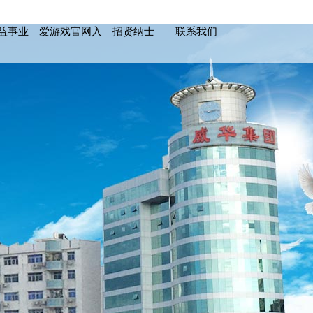
益事业
爱游戏官网入
招贤纳士
联系我们
口_爱游戏中
国