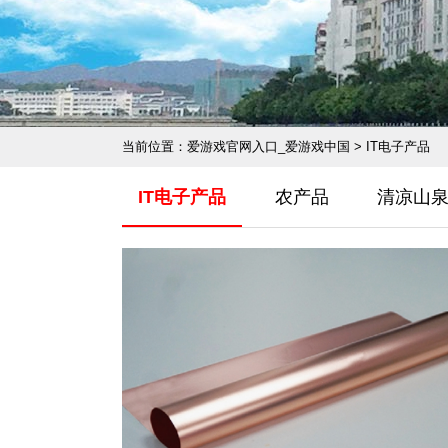
当前位置：爱游戏官网入口_爱游戏中国 > IT电子产品
IT电子产品
农产品
清凉山