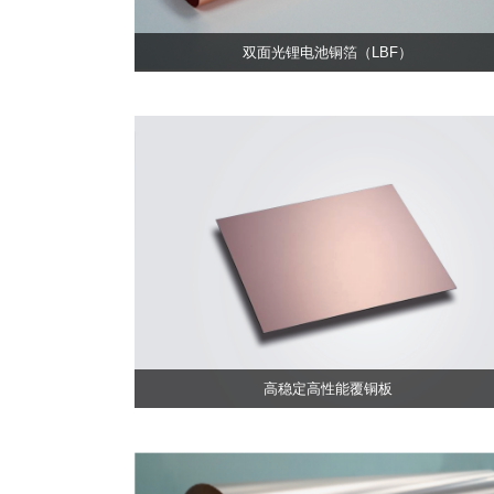
双面光锂电池铜箔（LBF）
高稳定高性能覆铜板