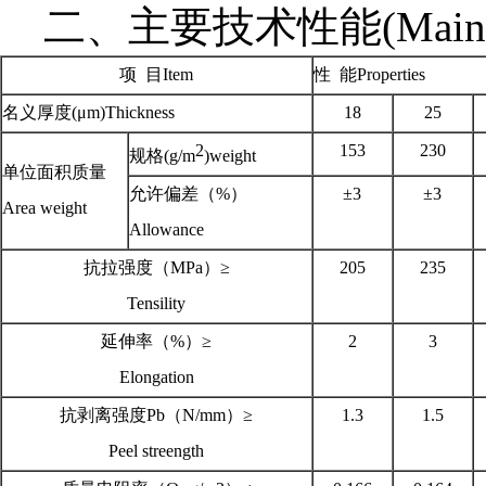
二、主要技术性能(Main Tech
项 目Item
性 能Properties
名义厚度(μm)Thickness
18
25
2
153
230
规格(g/m
)weight
单位面积质量
允许偏差（%）
±3
±3
Area weight
Allowance
抗拉强度（MPa）≥
205
235
Tensility
延伸率（%）≥
2
3
Elongation
抗剥离强度Pb（N/mm）≥
1.3
1.5
Peel streength