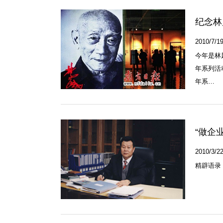
纪念林
2010/7/19
今年是林
年系列活
年系…
“做企
2010/3/22
精辟语录