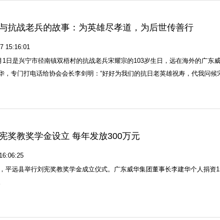
与抗战老兵的故事：为英雄尽孝道，为后世传善行
7 15:16:01
年5月1日是兴宁市径南镇双梧村的抗战老兵宋耀宗的103岁生日，远在海外的广
华，专门打电话给协会会长李剑明：“好好为我们的抗日老英雄祝寿，代我问候
宪奖教奖学金设立 每年发放300万元
16:06:25
0日，平远县举行刘宪奖教奖学金成立仪式。广东威华集团董事长李建华个人捐资1
。