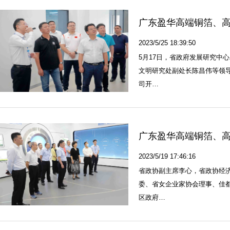
广东盈华高端铜箔、高
2023/5/25 18:39:50
5月17日，省政府发展研究
文明研究处副处长陈昌伟等领
司开…
广东盈华高端铜箔、高
2023/5/19 17:46:16
省政协副主席李心，省政协经
委、省女企业家协会理事、佳
区政府…