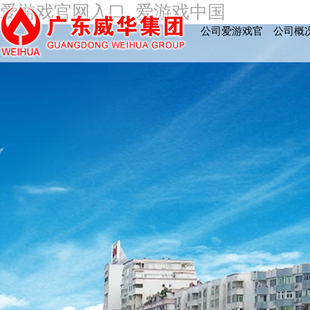
爱游戏官网入口_爱游戏中国
公司爱游戏官
公司概
网入口_爱游
戏中国