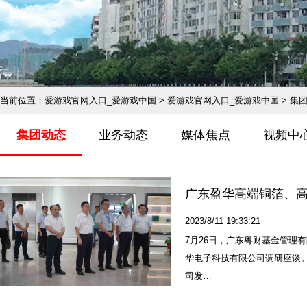
当前位置：
爱游戏官网入口_爱游戏中国
>
爱游戏官网入口_爱游戏中国
>
集
集团动态
业务动态
媒体焦点
视频中
广东盈华高端铜箔、高
2023/8/11 19:33:21
7月26日，广东粤财基金管
华电子科技有限公司调研座谈
司发…